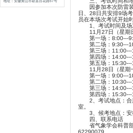
三、考试时间和
地址：安徽黄山市歙县百花路67号
因参加本次防雷装
日、28日共安排9场
员在本场次考试开始
1
、考试时间及场
11
月27日（星期
第一场：8:00---9
第二场：9:30---1
第三场：11:00---
第四场：14:00---
第五场：15:30---
11
月28日（星期
第一场：9:00---1
第二场：10:30---
第三场：14:00---
第四场：15:30---
2
、考试地点：合
室。
3
、候考地点：安
四、联系电话
省气象学会科普部 
62290079。