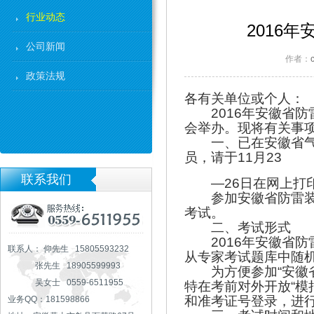
行业动态
2016
公司新闻
作者：
政策法规
各有关单位或个人：
2016
年安徽省防
会举办。现将有关事
一、已在安徽省
员，请于11月23
联系我们
—26日在网上打
参加安徽省防雷
考试。
二、考试形式
2016
年安徽省防
联系人： 仰先生 15805593232
从专家考试题库中随
张先生 18905599993
为方便参加
“
安徽
吴女士 0559-6511955
特在考前对外开放
“
模
和准考证号登录，进
业务QQ：181598866